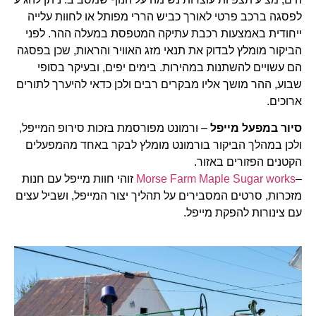
לפסגה ברכב פרטי לאורך כביש הררי מפותל או לחוות עלייה
ייחודית באמצעות רכבת עתיקה המטפסת במעלה ההר. לפני
הביקור מומלץ לבדוק את תנאי מזג האוויר והראות, שכן בפסגה
הם עשויים להשתנות במהירות. בימים יפים, ובעיקר בסופי
שבוע, ההר מושך אליו מבקרים רבים ולכן כדאי להיערך לתורים
ארוכים.
סיור במפעל מייפל
– ורמונט מפורסמת בזכות סירופ המייפל,
ולכן במהלך הביקור בורמונט מומלץ לבקר באחד מהמפעלים
הקטנים הפזורים באזור.
–
Morse Farm Maple Sugar works
זוהי חוות מייפל עם חנות
מזכרות, סרטים המסבירים על תהליך יצור המייפל, ושביל עצים
עם צינורות להפקת מייפל.