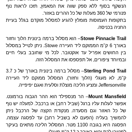
הנשקף בסוף ללא ספק שווה את המאמץ, תזכו לראות נוף
פנורמי של 360 מעלות של כל ההרים באזור.
בתקופות העמוסות מומלץ להגיע למסלול מוקדם בגלל בעיית
החניה בכניסה.
Stowe Pinnacle Trail
– הוא מסלול ברמה בינונית הלוך וחזור
באורך 6 ק"מ הממוקם ליד העיירה Stowe. ניתן לטייל במסלול
בין החושים אפריל עד אוקטובר. לכל מי שחובב בעלי חיים
ובמיוחד ציפורים, אל תפספסו את המסלול הזה.
Sterling Pond Trail
– מסלול ברמה בינונית באורך של כ 3.7
ק"מ, לא מעגלי (הלוך וחזור). המסלול ממוקם ליד העיירה
Jeffersonville ומציע הליכה מוצלת וסלעית ואגם יפיפייה.
Mount Mansfield
– הר מנספילד הוא ההר הגבוה בורמונט.
אפשר לעלות עליו ברגל (שביל רחב) או ברכבל. למעלה יש נוף
של כל האזור וגם מסעדה. מנקודת הקצה של הרכבל ניתן
להמשיך בעליה (הפעם לא בשביל רחב) עד לפסגה עצמה.
הפסגה היא בגובה 1100 מטר. המסלול הליכה מתאים בעיקר
למטיבי לכת והוא באורך כ 12 ק"מ מעגלי.