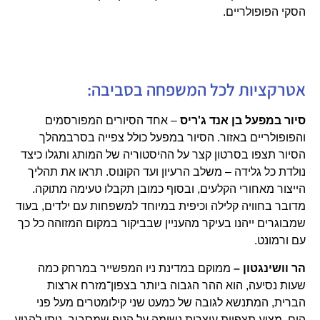
הסקי הפופולריים.
אטרקציות לכל המשפחה בסביבה:
סיור במפעל בן אנד ג'ריס
– אחד הסיורים המפורסמים
והפופולריים באזור. הסיור במפעל כולל צפייה בסרבמהלך
הסיור תצפו בסרטון קצר על ההיסטוריה של המותג ותגלו כיצד
נולדת כל גלידה – משלב הרעיון ועד הקונוס. תראו את תהליך
הייצור מאחורי הקלעים, ובסוף כמובן תקבלו טעימה מתוקה.
מדובר בחוויה קלילה וכיפית במיוחד למשפחות עם ילדים, בעוד
שמבוגרים ייהנו בעיקר מהעניין שבביקור במקום המזוהה כל כך
עם ורמונט.
הר וושינגטון –
ממוקם במדינת ניו המפשייר במרחק כמה
שעות נסיעה, הוא ההר הגבוה ביותר בצפון־מזרח ארצות
הברית, המתנשא לגובה של כמעט שני קילומטרים מעל פני
הים, מציע תצפיות עוצרות נשימה על הנוף שמסביב. ניתן להגיע