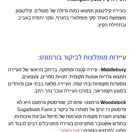
בעיירה קילינגטון תמצאו כמות גדולה של מוטלים. קילינגטון
משמשת כאתר סקי פופולארי בחורף, ופנוי יחסית באביב
ובתחילת הקיץ.
עיירות מומלצות לביקור בורמונט:
Middlebury
– עיירה קטנה ומתוקה. ברחוב הראשי של העיירה
תמצאו גלריות אמנות מקומית, חנויות ספרים, צעצועים,
מסעדות מקומיות ובתי קפה. העיירה מלאה בבתי אבן מיוחדים
בסגנון ויקטוריאני. במרכז העיירה עובר נהר רחב.
Woodstock
וורמונט- שימו לב שוודסטוק וורמונט היא לא
וודסטוק ניו יורק! אל תוותרו על ביקור ב Sugarbush Farm
שמציע תוצרת מקומית וטעימות של מייפל וגבינות איכותיות.
בחודש אוקטובר מתקיימים בעיירה פסטיבלים רבים לכבוד חג
הלווין. לפרטים נוספים
בקרו באתר
.