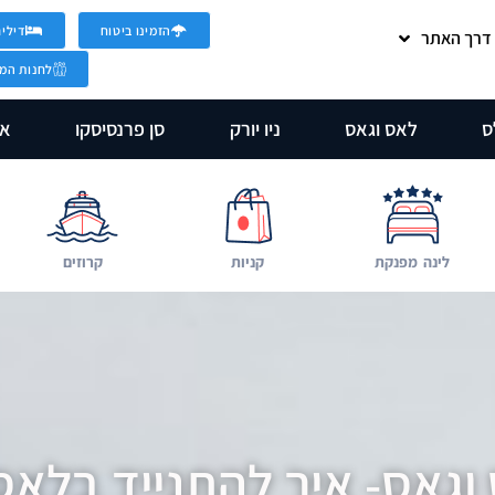
הזמינו ביטוח
דילים
 דרך האתר
לחנות המט
ס
לאס וגאס
ניו יורק
סן פרנסיסקו
אר
לינה מפנקת
קניות
קרוזים
וגאס- איך להתנייד בלאס