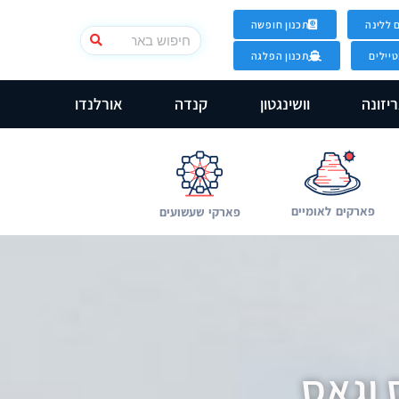
 ללינה
תכנון חופשה
יילים
תכנון הפלגה
יזונה
וושינגטון
קנדה
אורלנדו
פארקים לאומיים
פארקי שעשועים
 וגאס