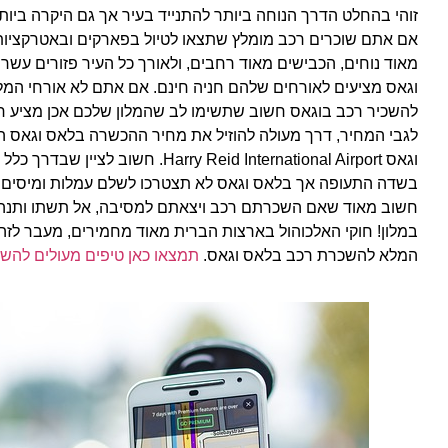
זוהי בהחלט הדרך הנוחה ביותר להתנייד בעיר אך גם היקרה ביות
אם אתם שוכרים רכב מומלץ שתצאו לטיול בפארקים ובאטרקציות 
מאוד נוחים, הכבישים מאוד רחבים, ולאורך כל העיר פזורים עשרו
וגאס מציעים לאורחים שלהם חניה חינם. אם אתם לא אורחי המל
להשכיר רכב בוגאס חשוב שתשימו לב שהמלון שלכם אכן מציע חני
לגבי המחיר, דרך מעולה להוזיל את מחיר ההכשרה בלאס וגאס 
וגאס ry Reid International Airport
בשדה התעופה אך בלאס וגאס לא תצטרכו לשלם עמלות ומיסים כ
חשוב מאוד שאם השכרתם רכב ויצאתם למסיבה, אל תשתו ותנהג
במלון! חוקי האלכוהול בארצות הברית מאוד מחמירים, מעבר לזה
המלא להשכרת רכב בלאס וגאס.
תמצאו כאן טיפים מעולים להש