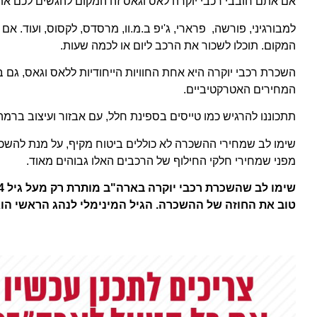
אם אתם חובבי רכבי יוקרה לאס וגאס זה המקום להגשים לכם את 
למבורגיני, פורשה, פרארי, ג'יפ ב.מ.וו, מרסדס, לקסוס, ועוד. א
המקום. תוכלו לשכור את הרכב ליום או לכמה שעות.
השכרת רכבי יוקרה היא אחת החוויות הייחודיות ללאס וגאס, גם
המחירים האטרקטיביים.
תתכוננו להרגיש כמו טייסים בספינת חלל, עם אבזור ועיצוב ברמה
שימו לב שמחירי ההשכרה לא כוללים ביטוח מקיף, על מנת להשכ
מפני שמחירי חלקי החילוף של הרכבים האלו גבוהים מאוד.
טוב את החוזה של ההשכרה. הגיל המינימלי לנהג הראשי הוא 21