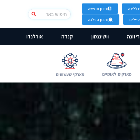
 ללינה
תכנון חופשה
יילים
תכנון הפלגה
יזונה
וושינגטון
קנדה
אורלנדו
פארקים לאומיים
פארקי שעשועים