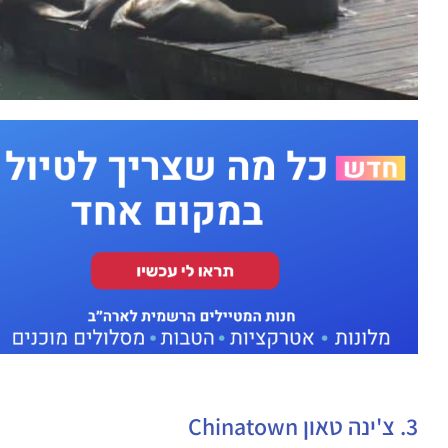
3. צ'ינה טאון Chinatown