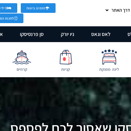
הזמינו ביטוח
דילים
 דרך האתר
לחנות המט
ס
לאס וגאס
ניו יורק
סן פרנסיסקו
אר
לינה מפנקת
קניות
קרוזים