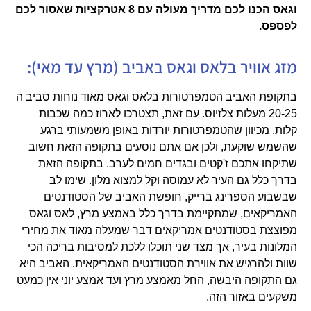
וגאס הכנו לכם מדריך מעולה עם 8 אטרקציות שאסור לכם
לפספס.
מזג אוויר בלאס וגאס באביב (מרץ עד מאי):
בתקופת האביב הטמפרטורות בלאס וגאס מאוד נוחות סביב ה
20-25 מעלות צלזיוס. עם זאת, תצטרכו לארוז כמה שכבות
קלות, מכיוון שהטמפרטורות יורדות באופן משמעותי ברגע
שהשמש שוקעת, ולכן אם אתם נוסעים בתקופה הזאת חשוב
שתיקחו אתכם ז'קטים ובגדים חמים לערב. בתקופה הזאת
בדרך כלל גם העיר לא עמוסה וקל למצוא מלון. שימו לב
שבשבוע הספרינג ברייק, חופשת האביב של הסטודנטים
האמריקאים, שמתקיימת בדרך כלל באמצע מרץ, לאס וגאס
מפוצצת בסטודנטים אמריקאים דבר שמעלה מאוד את מחירי
המלונות בעיר, אך מצד שני תוכלו ללכת למסיבות בריכה הכי
שוות ולהרגיש את אווירת הסטודנטים האמריקאית. האביב היא
גם התקופה היבשה, החל מאמצע מרץ ועד אמצע יוני אין כמעט
משקעים באזור הזה.