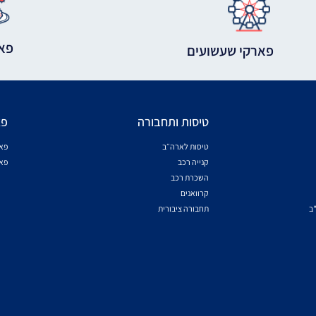
פאר
פארקי שעשועים
טיסות ותחבורה
פא
טיסות לארה״ב
פא
קנייה רכב
פאר
השכרת רכב
קרוואנים
"ב
תחבורה ציבורית