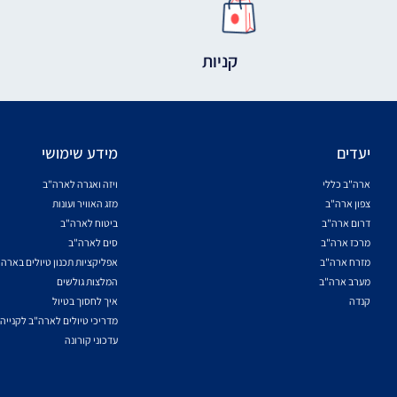
קניות
יעדים
מידע שימושי
ארה"ב כללי
ויזה ואגרה לארה"ב
צפון ארה"ב
מזג האוויר ועונות
דרום ארה"ב
ביטוח לארה"ב
מרכז ארה"ב
סים לארה"ב
מזרח ארה"ב
אפליקציות תכנון טיולים בארה
מערב ארה"ב
המלצות גולשים
קנדה
איך לחסוך בטיול
מדריכי טיולים לארה"ב לקנייה
עדכוני קורונה