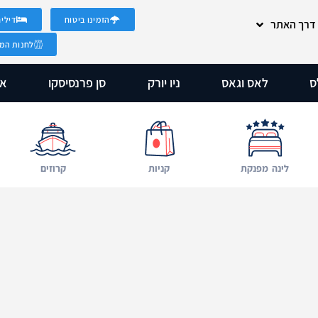
הזמינו ביטוח
דילים
 דרך האתר
לחנות המט
ס
לאס וגאס
ניו יורק
סן פרנסיסקו
אר
לינה מפנקת
קניות
קרוזים