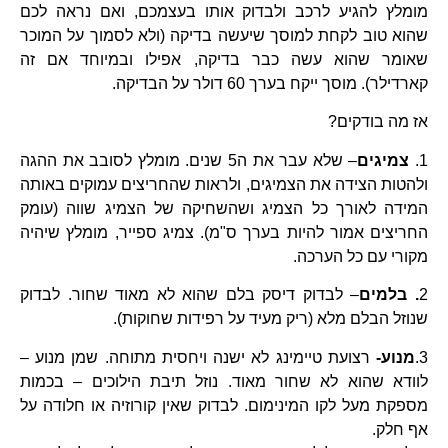
מומלץ להגיע לרכב ולבדוק אותו בעצמכם, ואם נראה לכם
שהוא טוב לקחת למוסך שיעשה בדיקה (ולא לסמוך על המוכר
שאומר שהוא עשה כבר בדיקה, אפילו ובמיוחד אם זה
קארדילר). מוסך ייקח בערך 60 דולר על הבדיקה.
אז מה בודקים?
1.
צמיגים
– שלא עבר את ה5 שנים. מומלץ לסובב את ההגה
ולהטות הצידה את הצמיגים, ולראות שהחריצים עמוקים באותה
המידה לאורך כל הצמיג ושהשחיקה של הצמיג שווה (עומק
החריצים אמור להיות בערך ס"מ). צמיג ספייר, מומלץ שיהיה
מקורי עם כל הערכה.
2
. בלמים
– לבדוק דיסק בלם שהוא לא מאוד שחור. לבדוק
שנוזל הבלם מלא (ריק מעיד על רפידות שחוקות).
3.
מנוע-
רצועת טיימינג לא ישנה ויחסית מתוחה. שמן מנוע –
לוודא שהוא לא שחור מאוד. נוזל תיבת הילוכים – בכמות
מספקת מעל לקו המינימום. לבדוק שאין קורוזיה או חלודה על
אף חלק.