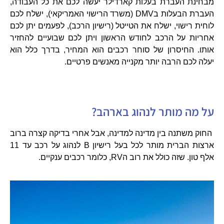
מבחינת העברת בעלות קארדילר יעשה לכם את כל העבודה,
העברת הבעלות בDMV (משרד הרישוי האמריקאי), ישלח לכם
לוחית רישוי, ישלח את הטייטל (רישיון הרכב), לפעמים יתן לכם
אחריות על הרכב לחודש הראשון ויתן לכם שבועיים להחזיר
אותו. החיסרון של סוחר רכבים הוא המחיר, בדרך כלל הוא
יעלה לכם הרבה יותר מקנייה מאנשים פרטיים.
על מה מותר לנהוג בארהב?
החוק משתנה בין מדינה למדינה, אבל אחרי בדיקה קצרה ברוב
ארצות הברית מותר לכל בעל רישיון B לנהוג על רכב עד 11
אלף טון. שזה כולל את רוב הRV, כלומר רכבים ענקיים.