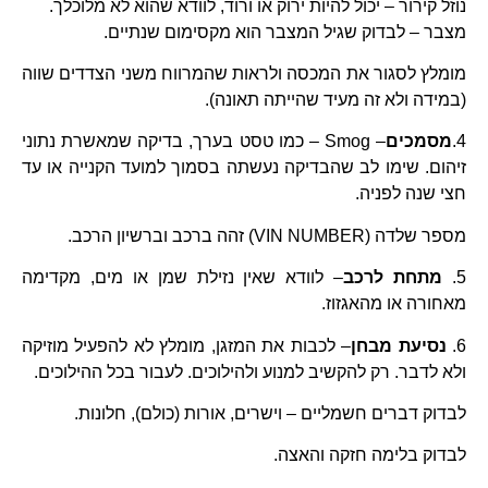
נוזל קירור – יכול להיות ירוק או ורוד, לוודא שהוא לא מלוכלך.
מצבר – לבדוק שגיל המצבר הוא מקסימום שנתיים.
מומלץ לסגור את המכסה ולראות שהמרווח משני הצדדים שווה
(במידה ולא זה מעיד שהייתה תאונה).
4.
מסמכים
– Smog – כמו טסט בערך, בדיקה שמאשרת נתוני
זיהום. שימו לב שהבדיקה נעשתה בסמוך למועד הקנייה או עד
חצי שנה לפניה.
מספר שלדה (VIN NUMBER) זהה ברכב וברשיון הרכב.
5.
מתחת לרכב
– לוודא שאין נזילת שמן או מים, מקדימה
מאחורה או מהאגזוז.
6.
נסיעת מבחן
– לכבות את המזגן, מומלץ לא להפעיל מוזיקה
ולא לדבר. רק להקשיב למנוע ולהילוכים. לעבור בכל ההילוכים.
לבדוק דברים חשמליים – וישרים, אורות (כולם), חלונות.
לבדוק בלימה חזקה והאצה.