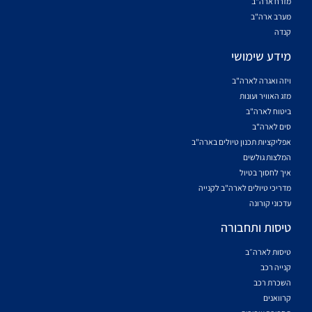
מזרח ארה"ב
מערב ארה"ב
קנדה
מידע שימושי
ויזה ואגרה לארה"ב
מזג האוויר ועונות
ביטוח לארה"ב
סים לארה"ב
אפליקציות תכנון טיולים בארה"ב
המלצות גולשים
איך לחסוך בטיול
מדריכי טיולים לארה"ב לקנייה
עדכוני קורונה
טיסות ותחבורה
טיסות לארה״ב
קנייה רכב
השכרת רכב
קרוואנים