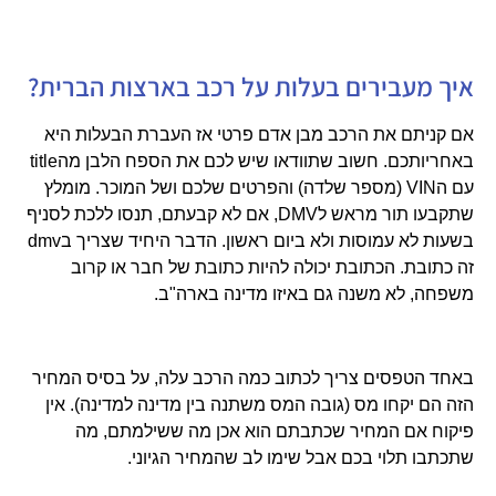
איך מעבירים בעלות על רכב בארצות הברית?
אם קניתם את הרכב מבן אדם פרטי אז העברת הבעלות היא
באחריותכם. חשוב שתוודאו שיש לכם את הספח הלבן מה
title
עם ה
VIN
(מספר שלדה) והפרטים שלכם ושל המוכר. מומלץ
שתקבעו תור מראש ל
DMV
, אם לא קבעתם, תנסו ללכת לסניף
בשעות לא עמוסות ולא ביום ראשון. הדבר היחיד שצריך ב
dmv
זה כתובת. הכתובת יכולה להיות כתובת של חבר או קרוב
משפחה, לא משנה גם באיזו מדינה בארה"ב.
באחד הטפסים צריך לכתוב כמה הרכב עלה, על בסיס המחיר
הזה הם יקחו מס (גובה המס משתנה בין מדינה למדינה). אין
פיקוח אם המחיר שכתבתם הוא אכן מה ששילמתם, מה
שתכתבו תלוי בכם אבל שימו לב שהמחיר הגיוני.