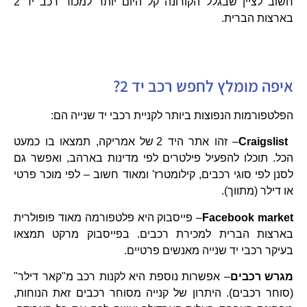
חשוב לציין שבגלל הקורונה קל היום יותר למכור רכב יד 2
בארצות הברית.
איפה מומלץ לחפש רכב יד 2?
הפלטפורמות הנפוצות ביותר לקניית רכבי יד שנייה הם:
Craigslist
– זהו אתר היד 2 של אמריקה, תמצאו בו כמעט
הכל. תוכלו להפעיל פילטרים לפי מדינות בארהב, ואפשר גם
לסנן לפי סוגי רכבים, קילומטרז' ומאוד חשוב – לפי מוכר פרטי
או דילר (מתווך).
Facebook market
– פייסבוק היא פלטפורמה מאוד פופולרית
בארצות הברית למכירת רכבים. בפייסבוק מרקט תמצאו
בעיקר רכבי יד שנייה מאנשים פרטיים.
מגרש רכבים
– אפשרות נוספת היא לקנות רכב מ"קאר דילר"
(סוחר רכבים). היתרון של קנייה מסוחר רכבים זאת הנוחות,