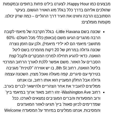
מבצעים כמו Happy Hour. לצערנו בילינו פחות בחופים ובמקומות
שהולכים אליהם בדרך כלל בגלל מזג האוויר הגשום. בעיקר
הסתובבנו הרבה וחווינו את העיר דרך הרגליים – כמה שרק יכולנו.
מקומות מומלצים:
שכונה בשם Little Havana- בגלל הקרבה של מיאמי לקובה
הרבה מהגרים הגיעו משם (ובאופן כללי מכל העולם- 60%
מתושבי מיאמי הם לא ילידי מיאמי!), ולכן עם הזמן נוצרה
שכונה גדולה במרחק של 20 דקות מהמרכז בשם ליטל
הוואנה. כדאי להגיע תחילה למרכז המבקרים ולקבל קצת
הסברים על האזור. משם אפשר ללכת לאורך הרחוב המרכזי
בליטל הוואנה, רחוב 8
th
St, בו יש אווירה "לטינית" מגניבה
בטירוף עם סיגרים, קפה מעולה ואוכל מצוין. השכונה עצמה
גדולה אבל החלק המעניין הוא אותו רחוב, ובו אנחנו
ממליצים להעביר את אחר הצהריים ולהישאר לברים בערב.
רחוב Washington Ave- זהו רחוב מאוד ארוך במיאמי ביץ'
ורוב המסעדות והברים המגניבים נמצאים לאורכו. ככל
שמדרימים לכיוון סאות' ביץ' תגיעו לאזור המועדונים
והמסיבות. אנחנו ממליצים במיוחד על המסעדה Welcome