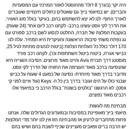
היה יקר (בערך 8 דולר מההוסטל לאזור המרכזי עם המסעדות
והברים). יש במיאמי ביץ' גם שאטלים כחולים חינמיים שעוברים
לאורך החוף- לנו לא יצא להשתמש בהם, בעיקר בגלל מזג האוויר.
את הדרך לקי ווסט עשינו ברכב- לקחנו רכב ליום אחד (24 שעות).
בעקבות המלצה של חברה, החלטנו לנסוע לשם ברכב ספורט עם
גג נפתח משתי סיבות: הראשונה והעיקרית היא המחיר. עלה לנו
170 דולר כולל כל העלויות הנלוות (ביטוח לנהגים מתחת לגיל 25,
כבישי אגרה, ביטוח ביטול השתתפות וכו'). לקחנו רכב פורד
מוסטנג דרך חברת Avis והיינו מאוד מרוצים. הסיבה השנייה היא
שהנסיעה ברכב מאוד העצימה את החוויה של הדרך לקי ווסט.
מדובר בדרך מאוד מיוחדת- נסיעה של כמעט 4 שעות על כביש
שבנוי כולו על הים ועובר בדרך בין כל ה- Keys (עוד איים לפני קי
ווסט). לא הרגשנו "בולטים בשטח" בגלל הרכב כי במיאמי אלו
רכבים מאוד נפוצים.
מבחינת מה לעשות:
מיאמי ביץ' מאופיינת במסיבות ובמועדונים הגדולים שלה. אנחנו
פחות מתחברים לרעיון אז מהבחינה הזו אין לנו יותר מדי המלצות.
יש הרבה ברים ופאבים מעניינים שכיף לשבת בהם ושיש בהם