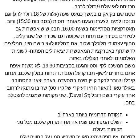
הכניסה לאי עולה 9 דולר לרכב.
שטנו שם בקיאקים במשך כמעט שעה (עלות של 18 דולר לזוג) וגם
נכנסנו למים. לצערנו הגענו מאוחר יחסית (בסביבות 15:30) ורוב
האטרקציות מסתיימות בשעה 16:00. הבנו שיש אפשרות גם
לסיורים בסירה עם תחתית שקופה וגם שכירה של שנורקלים.
החוף עצמו די מלוכלך ועכור. אם תחליטו לעצור שם היינו ממליצים
להשתתף באטרקציות המאפשרות יציאה לים הפתוח- לשוניות
האלמוגים ולאתרי הצלילה באזור.
משם המשכנו לקי ווסט והגענו בסביבות 19:30. לא משנה איפה
אתם בוחרים לישון- תבדקו על הטבות והנחות במלון שלכם. אנחנו
קיבלנו שובר לבקבוק יין חינם במסעדה. בערב יצאנו להסתובב
באולד טאון (האזור החי והעיקרי של קי ווסט) שרובו מתנקז לרחוב
אחד עיקרי בשם דובל (Duval St). שני מקומות שמגניב להצטלם
בהם:
הנקודה הדרומית ביותר בארה"ב
השלט המפורסם שמראה את המרחק שלכם מכל מני
מקומות בעולם.
לסיכום, אין ספק שמזג האוויר השפיע המון על החוויה שלנו