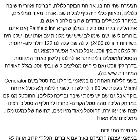
הצעירה שהייתה בו. ארוחת הבוקר כלולה, הבריכה ואזורי הישיבה
כלולים, ובאופן כללי היה כיף לבלות שם. אנחנו מאוד ממליצים,
במיוחד למטיילים בודדים שרוצים להכיר אנשים.
את הלילה בקי ווסט בילינו במלון שנקרא Fairfield Inn (אם אתם
בוחרים לישון שם שימו לב שיש שני מלונות עם אותו שם- שלנו היה
בשדרות רוזוולט 2400). לילה שם עלה לנו 122 דולר לזוג- יחסית
זול למלונות בקי ווסט, אבל כנראה אפשר למצוא גם
הוסטלים/מוטלים זולים יותר או לחלופין לישון באחד המקומות
בדרך לקי ווסט (אם כי היינו ממליצים לישון בקי ווסט בגלל האווירה
המיוחדת שיש בה).
בשני הלילות האחרונים במיאמי ביץ' לנו בהוסטל בשם Generator
Miami בעלות של 80 דולר לשנינו לשני הלילות (לא כולל ארוחת
בוקר אבל גם שם יש פינות ישיבה ובריכה כלולים). ההוסטל ממוקם
במרחק הליכה מההוסטל הקודם- בחרנו להחליף הוסטל כי רצינו
קצת שינוי אווירה. ההוסטל מאוד נקי ונעים, תחושה של כמעט מלון.
ממליצים עליו מאוד!
מבחינת התניידות:
במיאמי עצמה התניידנו בעיר עם אוברים. הכל די קרוב אז זה לא