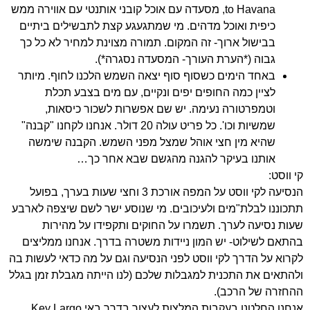
to Havana, מסעדה עם אוכל קובני אותנטי עם אווירה ממש
כיפית ואוכל מדהים. מי שמתגעגע קצת לתבשילים ביתיים
בבישול ארוך- זה המקום. תמורה מצוינת למחיר לא כל כך
גבוה (*הערת העורך- המסעדה נסגרה*).
באחד הימים כשסוף סוף יצאה השמש הלכנו לחוף. מיותר
לציין כמה החופים יפים ונקיים, עם מים בצבע תכלת
וטמפרטורה נעימה. יש שם אפשרות לשכור כיסאות,
שמשיות וכו'. כל פריט עולה 20 דולר. אנחנו לקחנו "קבנה"
שהיא מין חצי אוהל שמצל מפני השמש. הקבנה שימשה
אותנו בעיקר להגנה מהגשם שבא אחר כך…
קי ווסט:
הנסיעה לקי ווסט על המפה אורכת 3 וחצי שעות בערך, בפועל
תתכוננו לבלת"מים ולעיכובים. מי שנוסע ישר לשם שיצפה לארבע
שעות נסיעה לערך. תשמרו על החוקים ותקפידו על מהירות
בהתאם לשילוט- יש המון ניידות משטרה בדרך. אנחנו ממליצים
לקרוא על הדרך לקי ווסט לפני הנסיעה וגם על מה כדאי לעשות בה
ולהתאים את התכנית למגבלות שלכם (לנו הייתה מגבלת זמן בגלל
ההחזרה של הרכב).
אנחנו החלטנו בעקבות המלצות לעצור בדרך באי Key Largo.